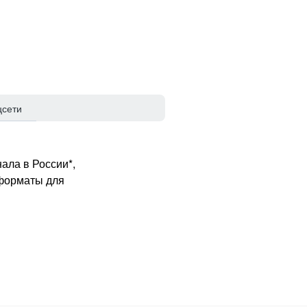
цсети
ала в России*,
 форматы для