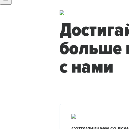
Достига
больше 
с нами
Сотрудничаем со все