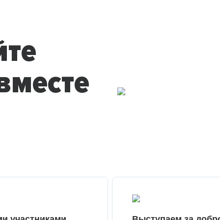
йте
вместе
ми участниками
Выступаем за добр