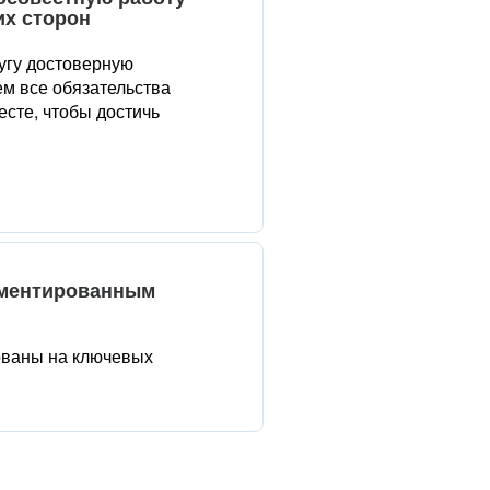
их сторон
угу достоверную
м все обязательства
сте, чтобы достичь
аментированным
ованы на ключевых