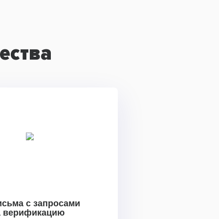
ества
исьма с запросами
а верификацию