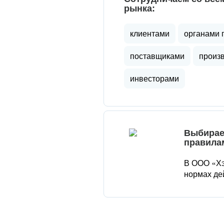
рынка:
клиентами
органами 
поставщиками
произ
инвесторами
Выбирае
правила
В ООО «Хэ
нормах де