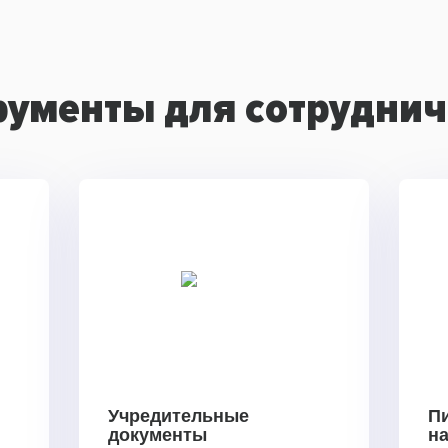
рументы для сотруднич
Учредительные
П
документы
н